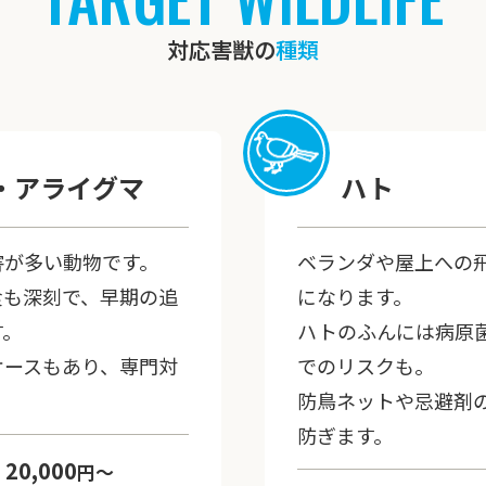
対応害獣の
種類
・アライグマ
ハト
害が多い動物です。
ベランダや屋上への
食も深刻で、早期の追
になります。
す。
ハトのふんには病原
ケースもあり、専門対
でのリスクも。
防鳥ネットや忌避剤
防ぎます。
20,000
円〜