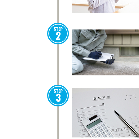
STEP
2
STEP
3