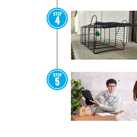
STEP
4
STEP
5